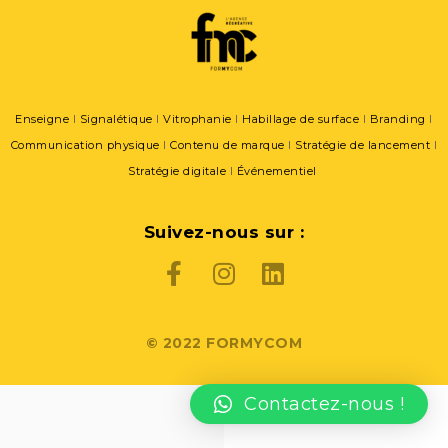
Enseigne
I
Signalétique
l
Vitrophanie
l
Habillage de surface
l
Branding
l
Communication physique
l
Contenu de marque
l
Stratégie de lancement
l
Stratégie digitale
l
Événementiel
Suivez-nous sur :
© 2022 FORMYCOM
Contactez-nous !