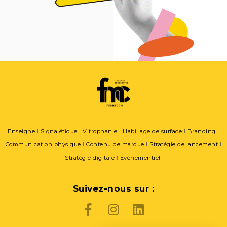
Enseigne
I
Signalétique
l
Vitrophanie
l
Habillage de surface
l
Branding
l
Communication physique
l
Contenu de marque
l
Stratégie de lancement
l
Stratégie digitale
l
Événementiel
Suivez-nous sur :