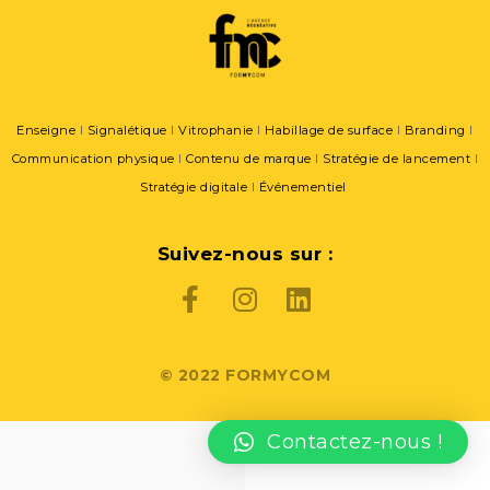
Enseigne
I
Signalétique
l
Vitrophanie
l
Habillage de surface
l
Branding
l
Communication physique
l
Contenu de marque
l
Stratégie de lancement
l
Stratégie digitale
l
Événementiel
Suivez-nous sur :
© 2022 FORMYCOM
Contactez-nous !